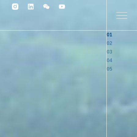
01
02
03
04
05