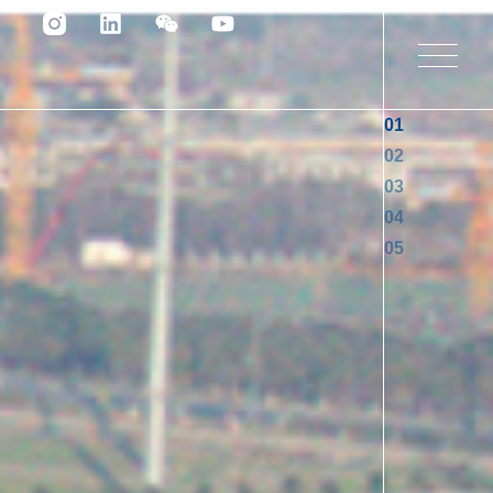
01
02
03
04
05